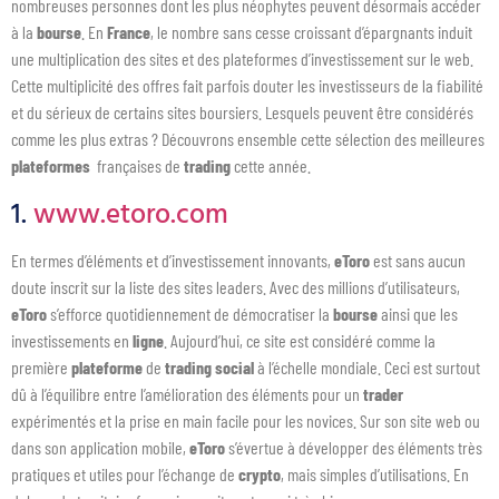
nombreuses personnes dont les plus néophytes peuvent désormais accéder
à la
bourse
. En
France
, le nombre sans cesse croissant d’épargnants induit
une multiplication des sites et des plateformes d’investissement sur le web.
Cette multiplicité des offres fait parfois douter les investisseurs de la fiabilité
et du sérieux de certains sites boursiers. Lesquels peuvent être considérés
comme les plus extras ? Découvrons ensemble cette sélection des meilleures
plateformes
françaises de
trading
cette année.
1.
www.etoro.com
En termes d’éléments et d’investissement innovants,
eToro
est sans aucun
doute inscrit sur la liste des sites leaders. Avec des millions d’utilisateurs,
eToro
s’efforce quotidiennement de démocratiser la
bourse
ainsi que les
investissements en
ligne
. Aujourd’hui, ce site est considéré comme la
première
plateforme
de
trading
social
à l’échelle mondiale. Ceci est surtout
dû à l’équilibre entre l’amélioration des éléments pour un
trader
expérimentés et la prise en main facile pour les novices. Sur son site web ou
dans son application mobile,
eToro
s’évertue à développer des éléments très
pratiques et utiles pour l’échange de
crypto
, mais simples d’utilisations. En