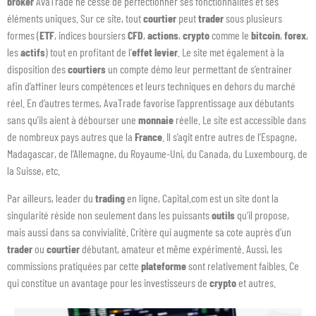
broker
AvaTrade ne cesse de perfectionner ses fonctionnalités et ses
éléments uniques. Sur ce site, tout
courtier
peut
trader
sous plusieurs
formes (
ETF
, indices boursiers
CFD
,
actions
,
crypto
comme le
bitcoin
,
forex
,
les
actifs
) tout en profitant de l’
effet levier
. Le site met également à la
disposition des
courtiers
un compte démo leur permettant de s’entrainer
afin d’affiner leurs compétences et leurs techniques en dehors du marché
réel. En d’autres termes, AvaTrade favorise l’apprentissage aux débutants
sans qu’ils aient à débourser une
monnaie
réelle. Le site est accessible dans
de nombreux pays autres que la
France
. Il s’agit entre autres de l’Espagne,
Madagascar, de l’Allemagne, du Royaume-Uni, du Canada, du Luxembourg, de
la Suisse, etc.
Par ailleurs, leader du
trading
en ligne, Capital.com est un site dont la
singularité réside non seulement dans les puissants
outils
qu’il propose,
mais aussi dans sa convivialité. Critère qui augmente sa cote auprès d’un
trader
ou
courtier
débutant, amateur et même expérimenté. Aussi, les
commissions pratiquées par cette
plateforme
sont relativement faibles. Ce
qui constitue un avantage pour les investisseurs de
crypto
et autres.