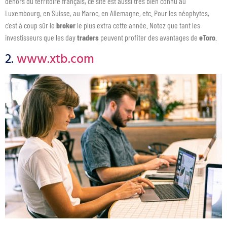
dehors du territoire français, ce site est aussi très bien connu au
Luxembourg, en Suisse, au Maroc, en Allemagne, etc. Pour les néophytes,
c’est à coup sûr le
broker
le plus extra cette année. Notez que tant les
investisseurs que les day
traders
peuvent profiter des avantages de
eToro
.
2.
www.xtb.com