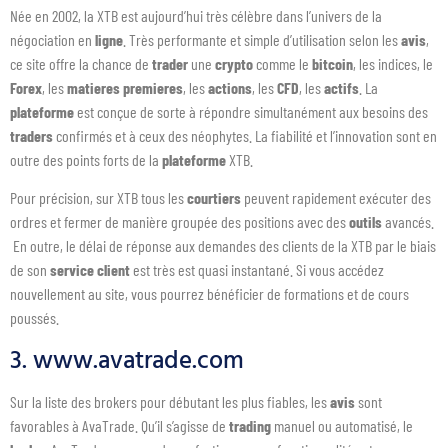
Née en 2002, la XTB est aujourd’hui très célèbre dans l’univers de la
négociation en
ligne
. Très performante et simple d’utilisation selon les
avis
,
ce site offre la chance de
trader
une
crypto
comme le
bitcoin
, les indices, le
Forex
, les
matieres
premieres
, les
actions
, les
CFD
,
les
actifs
. La
plateforme
est conçue de sorte à répondre simultanément aux besoins des
traders
confirmés et à ceux des néophytes. La fiabilité et l’innovation sont en
outre des points forts de la
plateforme
XTB.
Pour précision, sur XTB tous les
courtiers
peuvent rapidement exécuter des
ordres et fermer de manière groupée des positions avec des
outils
avancés.
En outre, le délai de réponse aux demandes des clients de la XTB par le biais
de son
service client
est très est quasi instantané. Si vous accédez
nouvellement au site, vous pourrez bénéficier de formations et de cours
poussés.
3. www.avatrade.com
Sur la liste des brokers pour débutant les plus fiables, les
avis
sont
favorables à AvaTrade. Qu’il s’agisse de
trading
manuel ou automatisé, le